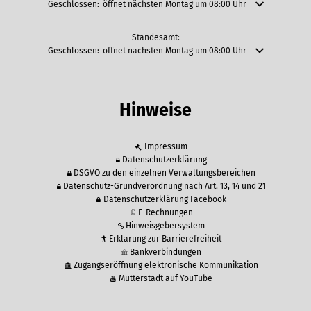
Klicken, um weitere Öffnungs- oder Schließzeiten auszublenden
Geschlossen:
öffnet nächsten Montag um 08:00 Uhr
Standesamt:
Klicken, um weitere Öffnungs- oder Schließzeiten auszublenden
Geschlossen:
öffnet nächsten Montag um 08:00 Uhr
Hinweise
Impressum
Datenschutzerklärung
DSGVO zu den einzelnen Verwaltungsbereichen
Datenschutz-Grundverordnung nach Art. 13, 14 und 21
Datenschutzerklärung Facebook
E-Rechnungen
Hinweisgebersystem
Erklärung zur Barrierefreiheit
Bankverbindungen
Zugangseröffnung elektronische Kommunikation
Mutterstadt auf YouTube