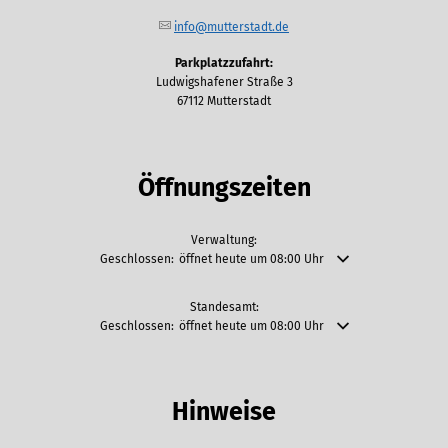
info@mutterstadt.de
Parkplatzzufahrt:
Ludwigshafener Straße 3
67112 Mutterstadt
Öffnungszeiten
Verwaltung:
Klicken, um weitere Öffnungs- oder Schließzeiten auszublende
Geschlossen:
öffnet heute um 08:00 Uhr
Standesamt:
Klicken, um weitere Öffnungs- oder Schließzeiten auszublende
Geschlossen:
öffnet heute um 08:00 Uhr
Hinweise