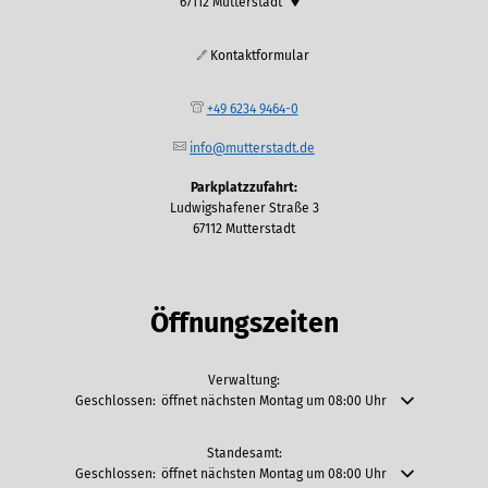
67112
Mutterstadt
Kontaktformular
+49 6234 9464-0
info@mutterstadt.de
Parkplatzzufahrt:
Ludwigshafener Straße 3
67112 Mutterstadt
Öffnungszeiten
Verwaltung:
Klicken, um weitere Öffnungs- oder Schließzeiten auszublenden
Geschlossen:
öffnet nächsten Montag um 08:00 Uhr
Standesamt:
Klicken, um weitere Öffnungs- oder Schließzeiten auszublenden
Geschlossen:
öffnet nächsten Montag um 08:00 Uhr