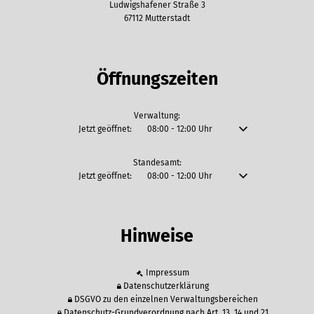
Ludwigshafener Straße 3
67112 Mutterstadt
Öffnungszeiten
Verwaltung:
Klicken, um weitere Öffnungs- oder Schließzeiten auszublenden
Jetzt geöffnet:
08:00
-
12:00
Uhr
Von 08:00 bis 12:00 U
Standesamt:
Klicken, um weitere Öffnungs- oder Schließzeiten auszublenden
Jetzt geöffnet:
08:00
-
12:00
Uhr
Von 08:00 bis 12:00 U
Hinweise
Impressum
Datenschutzerklärung
DSGVO zu den einzelnen Verwaltungsbereichen
Datenschutz-Grundverordnung nach Art. 13, 14 und 21