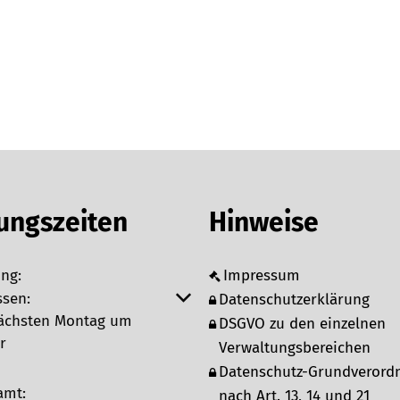
ungszeiten
Hinweise
ng:
Impressum
 um weitere Öffnungs- oder Schließzeiten auszublenden
ssen:
Datenschutzerklärung
nächsten Montag um
DSGVO zu den einzelnen
r
Verwaltungsbereichen
Datenschutz-Grundverord
amt:
nach Art. 13, 14 und 21