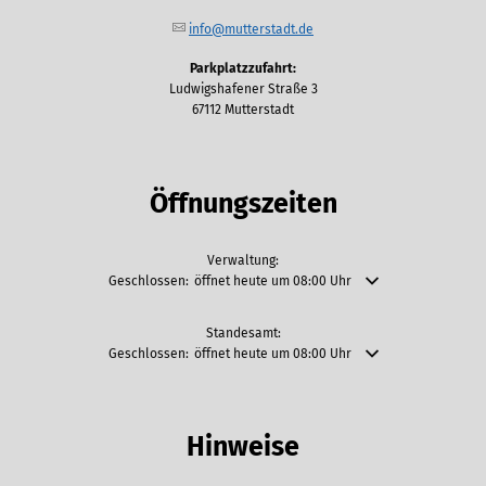
info@mutterstadt.de
Parkplatzzufahrt:
Ludwigshafener Straße 3
67112 Mutterstadt
Öffnungszeiten
Verwaltung:
Klicken, um weitere Öffnungs- oder Schließzeiten auszublende
Geschlossen:
öffnet heute um 08:00 Uhr
Standesamt:
Klicken, um weitere Öffnungs- oder Schließzeiten auszublende
Geschlossen:
öffnet heute um 08:00 Uhr
Hinweise