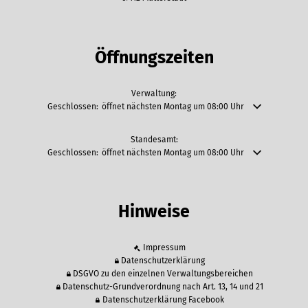
Öffnungszeiten
Verwaltung:
Klicken, um weitere Öffnungs- oder Schließzeiten auszublenden
Geschlossen:
öffnet nächsten Montag um 08:00 Uhr
Standesamt:
Klicken, um weitere Öffnungs- oder Schließzeiten auszublenden
Geschlossen:
öffnet nächsten Montag um 08:00 Uhr
Hinweise
Impressum
Datenschutzerklärung
DSGVO zu den einzelnen Verwaltungsbereichen
Datenschutz-Grundverordnung nach Art. 13, 14 und 21
Datenschutzerklärung Facebook